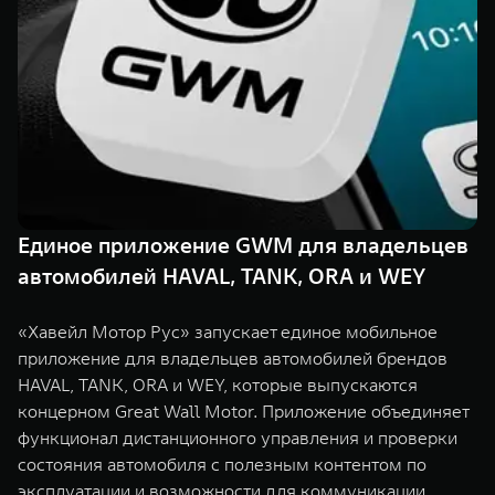
TANK Финансы
Сервис
Корпоративным клиентам
Специальные предложения
Моторные масла
TANK ФИНАНСЫ
TANK Кредит
ЦИФРОВЫЕ СЕРВИСЫ TANK
TANK Лизинг
Цифровые сервисы TANK
TANK 500
TANK 700
Единое приложение GWM для владельцев
TANK Страхование
Подписки
Веди за собой
Сила признан
автомобилей HAVAL, TANK, ORA и WEY
от 6 499 000 ₽
от 10 199 
«Хавейл Мотор Рус» запускает единое мобильное
приложение для владельцев автомобилей брендов
HAVAL, TANK, ORA и WEY, которые выпускаются
концерном Great Wall Motor. Приложение объединяет
функционал дистанционного управления и проверки
состояния автомобиля с полезным контентом по
эксплуатации и возможности для коммуникации.