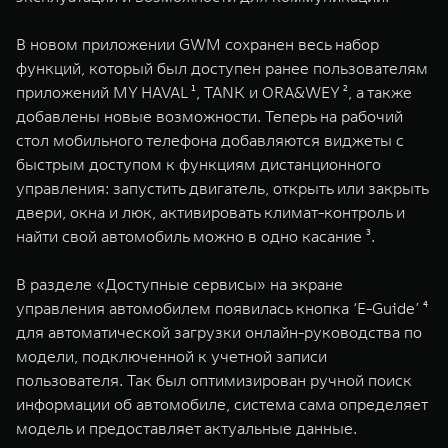
WEY 07
WEY 05
Расширяя границы комфорта
Эстетика нов
В новом приложении GWM сохранен весь набор
от 6 149 000 ₽
от 5 699 0
функций, который был доступен ранее пользователям
приложений MY HAVAL ¹, TANK и ORA&WEY ², а также
добавлены новые возможности. Теперь на рабочий
стол мобильного телефона добавляются виджеты с
быстрым доступом к функциям дистанционного
управления: запустить двигатель, открыть или закрыть
двери, окна и люк, активировать климат-контроль и
найти свой автомобиль можно в одно касание ³.
WEY 80
WEY 80 
В разделе «Доступные сервисы» на экране
Масштаб возможностей
Масштаб воз
управления автомобилем появилась кнопка ‘E-Guide’ ⁴
от 6 449 000 ₽
от 8 099 
для автоматической загрузки онлайн-руководства по
модели, подключенной к учетной записи
пользователя. Так был оптимизирован ручной поиск
информации об автомобиле, система сама определяет
модель и предоставляет актуальные данные.