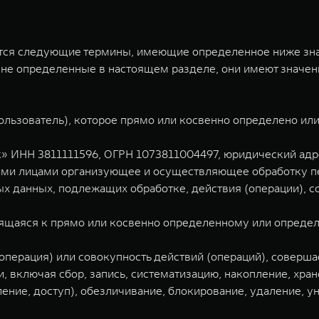
ся следующие термины, имеющие определенное ниже знач
 не определенные в настоящем разделе, они имеют значе
Пользователь), которое прямо или косвенно определено и
 ИНН 3811111596, ОГРН 1073811004497, юридический адрес
гими лицами организующее и осуществляющее обработку п
ых данных, подлежащих обработке, действия (операции),
ящаяся к прямо или косвенно определенному или опреде
(операция) или совокупность действий (операций), соверш
 включая сбор, запись, систематизацию, накопление, хран
ление, доступ), обезличивание, блокирование, удаление, 