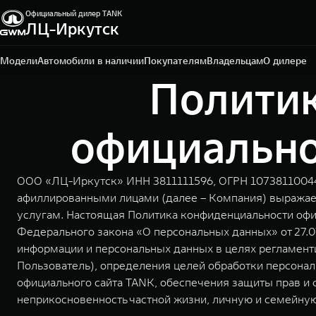
Официальный дилер TANK
ЛЦ-Иркутск
Иркутск, ул. Ширямова, 32/5
+7 395 250-07-00
Модели
Автомобили в наличии
Покупателям
Владельцам
О дилере
Полити
официальног
ООО «ЛЦ-Иркутск» ИНН 3811111596, ОГРН 1073811004497
афиллированными лицами (далее – Компания) выражает
услугам. Настоящая Политика конфиденциальности офиц
Федерального закона «О персональных данных» от 27.0
информации и персональных данных в целях регламент
Пользователь), определения целей обработки персонал
официального сайта TANK, обеспечения защиты прав и 
неприкосновенность частной жизни, личную и семейную