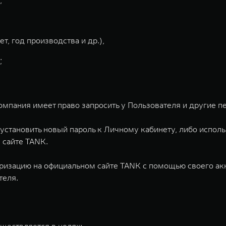
,
т, год производства и др.),
;
омпания имеет право запросить у Пользователя и другие п
 установить новый пароль к Личному кабинету, либо испол
 сайте TANK.
оризацию на официальном сайте TANK с помощью своего ак
теля.