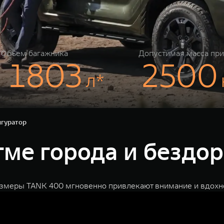
Объем багажника
Допустимая масса пр
 1803
2500
л*
гуратор
тме города и бездо
змеры TANK 400 мгновенно привлекают внимание и вдохн