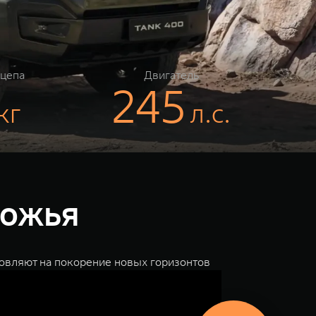
ицепа
Двигатель
245
кг
л.с.
рожья
овляют на покорение новых горизонтов