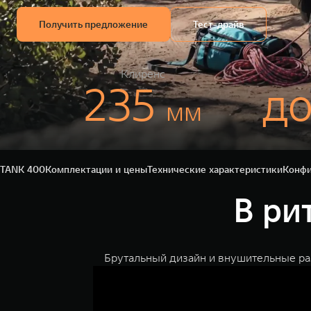
Получить предложение
Тест-драйв
Клиренс
235
до
мм
TANK 400
Комплектации и цены
Технические характеристики
Конфи
В ри
Брутальный дизайн и внушительные ра