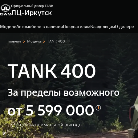
Официальный дилер TANK
ЛЦ-Иркутск
Иркутск, ул. Ширямова, 32/5
+7 395 250-07-00
Модели
Автомобили в наличии
Покупателям
Владельцам
О дилере
Главная
Модели
TANK 400
TANK 400
За пределы возможного
от 5 599 000
с учетом максимальной выгоды