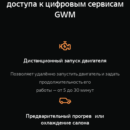
доступа к цифровым сервисам
TANK Финансы
Сервис
GWM
Корпоративным клиентам
Специальные предложения
TANK 500
TANK 700
Моторные масла
Веди за собой
Сила признания
TANK ФИНАНСЫ
от 6 499 000 ₽
от 10 199 000 ₽
TANK Кредит
ЦИФРОВЫЕ СЕРВИСЫ TANK
TANK Лизинг
Цифровые сервисы TANK
Дистанционный запуск двигателя
TANK Страхование
Подписки
Позволяет удалённо запустить двигатель и задать
WEY 07
WEY 05
продолжительность его
Расширяя границы комфорта
Эстетика нового времени
от 6 149 000 ₽
от 5 699 000 ₽
работы — от 5 до 30 минут
Предварительный прогрев или
охлаждение салона