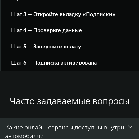
Найдите кнопку в разделе «Доступные сервисы»
Шаг 3 — Откройте вкладку «Подписки»
Нажмите кнопку «Выбрать» напротив интересующего
Шаг 4 — Проверьте данные
предложения
Укажите e-mail для получения чека и нажмите кнопку
Шаг 5 — Завершите оплату
«Оформить подписку»
Следуйте инструкциям платёжной системы до
Шаг 6 — Подписка активирована
завершения оформления
Вы увидите экран подтверждения. Сервис
подключён, квитанция отправлена на вашу
электронную почту
Часто задаваемые вопросы
Какие онлайн-сервисы доступны внутри
автомобиля?