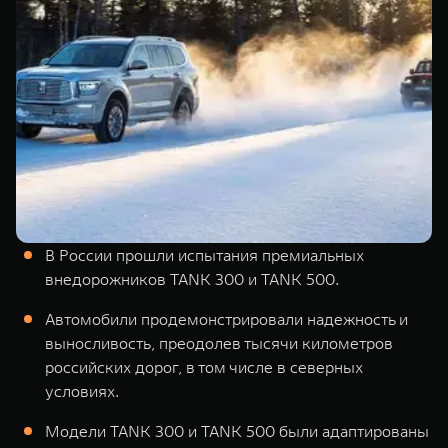
TANK Финансы
Сервис
Корпоративным клиентам
Специальные предложения
Моторные масла
TANK ФИНАНСЫ
TANK Кредит
ЦИФРОВЫЕ СЕРВИСЫ TANK
TANK Лизинг
Цифровые сервисы TANK
TANK 500
TANK 700
TANK Страхование
Подписки
Веди за собой
Сила признан
от 6 499 000 ₽
от 10 199 
В России прошли испытания премиальных
внедорожников TANK 300 и TANK 500.
Автомобили продемонстрировали надежность и
выносливость, преодолев тысячи километров
российских дорог, в том числе в северных
условиях.
Модели TANK 300 и TANK 500 были адаптированы