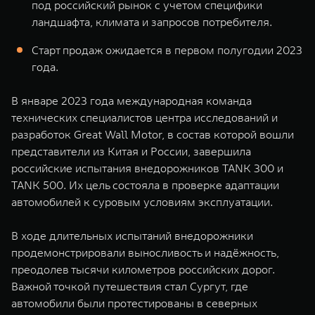
под российский рынок с учетом специфики
WEY 07
WEY 05
ландшафта, климата и запросов потребителя.
Расширяя границы комфорта
Эстетика нов
от 6 149 000 ₽
от 5 699 0
Старт продаж ожидается в первом полугодии 2023
года.
В январе 2023 года международная команда
технических специалистов центра исследований и
разработок Great Wall Motor, в состав которой вошли
представители из Китая и России, завершила
российские испытания внедорожников TANK 300 и
TANK 500. Их цель состояла в проверке адаптации
WEY 80
WEY 80 
автомобилей к суровым условиям эксплуатации.
Масштаб возможностей
Масштаб воз
от 6 449 000 ₽
от 8 099 
В ходе длительных испытаний внедорожники
продемонстрировали выносливость и надёжность,
преодолев тысячи километров российских дорог.
Важной точкой путешествия стал Сургут, где
автомобили были протестированы в северных