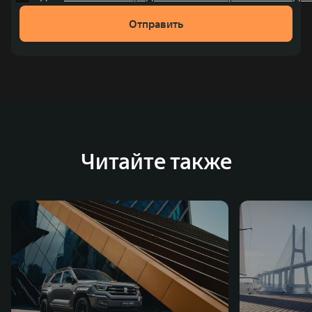
рублей). С 1998 года Great Wall Motor занимает первое
Отправить
место по объёмам продаж пикапов в Китае. На
сегодняшний день концерн GWM создал мировую
систему исследований и разработок, включая центры
в России, Китае, Японии, США, Германии, Индии,
Австрии и Южной Корее. Компания построила
глобальную систему «14+5», которая включает 10
внутренних производственных комплексов и 4
Читайте также
зарубежных – в России, Таиланде, Бразилии и Индии, а
также 5 предприятий по сборке автомобилей.