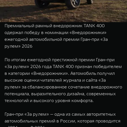
TANK Финансы
Сервис
Корпоративным клиентам
Специальные предложения
Моторные масла
Премиальный рамный внедорожник TANK 400
TANK ФИНАНСЫ
одержал победу в номинации «Внедорожники»
ежегодной автомобильной премии Гран-при «За
TANK Кредит
ЦИФРОВЫЕ СЕРВИСЫ TANK
рулем» 2026
TANK Лизинг
Цифровые сервисы TANK
TANK 500
TANK 700
По итогам ежегодной престижной премии Гран-при
TANK Страхование
Подписки
Веди за собой
Сила признан
«За рулем» 2026 года TANK 400 признан победителем
от 6 499 000 ₽
от 10 199 
в категории «Внедорожники». Автомобиль получил
высокие оценки читателей журнала и сайта «За
рулем» за сбалансированное сочетание внедорожного
потенциала, выразительного дизайна, современных
технологий и высокого уровня комфорта.
Гран-при «За рулем» — одна из самых авторитетных
автомобильных премий в России, которая проводится