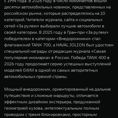
с 1994 года. В 2026 году в число номинантов вошли
WEY 07
WEY 05
десятки автомобильных новинок, представленных на
Расширяя границы комфорта
Эстетика нов
российском рынке, которые распределялись на 10
от 6 149 000 ₽
от 5 699 0
категорий. Читатели журнала, сайта и социальных
сетей «За рулем» выбирали лучшие автомобили в
своей категории. В 2025 году в Гран-при «За рулем»
победителем в категории «Внедорожники» стал
флагманский TANK 700, а HAVAL JOLION был удостоен
специальной награды от редакции журнала «Самая
популярная иномарка» в России. Победа TANK 400 в
2026 году продолжает серию успешных выступлений
моделей GWM в одной из самых авторитетных
WEY 80
WEY 80 
автомобильных премий страны.
Масштаб возможностей
Масштаб воз
от 6 449 000 ₽
от 8 099 
Мощный внедорожник, ориентированный на дальние
путешествия и сложные маршруты, отличается
эффектным дизайном экстерьера, продуманной
геометрией кузова, интеллектуальным полным
приводом с тремя блокировками, просторным