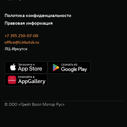
Новые цифровые сервисы TANK
Зарядные станции
Подписки
О нас
Специальные предложения
35 лет GWM
Сервис
Политика конфиденциальности
GWM ТЕХ ДЕНЬ
Нулевое ТО
Новости
Правовая информация
Моторные масла
+7 395 250-07-00
office@lcirkutsk.ru
ЛЦ-Иркутск
© ООО «Грейт Волл Мотор Рус»