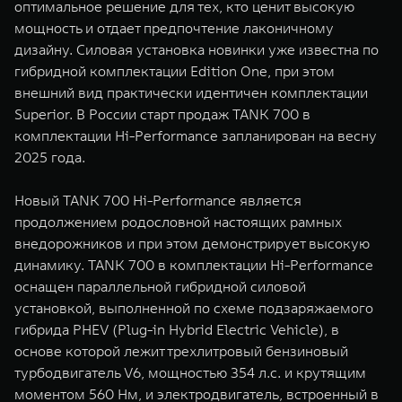
оптимальное решение для тех, кто ценит высокую
WEY 07
WEY 05
мощность и отдает предпочтение лаконичному
Расширяя границы комфорта
Эстетика нов
дизайну. Силовая установка новинки уже известна по
от 6 149 000 ₽
от 5 699 0
гибридной комплектации Edition One, при этом
внешний вид практически идентичен комплектации
Superior. В России старт продаж TANK 700 в
комплектации Hi-Performance запланирован на весну
2025 года.
Новый TANK 700 Hi-Performance является
продолжением родословной настоящих рамных
внедорожников и при этом демонстрирует высокую
WEY 80
WEY 80 
динамику. TANK 700 в комплектации Hi-Performance
Масштаб возможностей
Масштаб воз
оснащен параллельной гибридной силовой
от 6 449 000 ₽
от 8 099 
установкой, выполненной по схеме подзаряжаемого
гибрида PHEV (Plug-in Hybrid Electric Vehicle), в
основе которой лежит трехлитровый бензиновый
турбодвигатель V6, мощностью 354 л.с. и крутящим
моментом 560 Нм, и электродвигатель, встроенный в