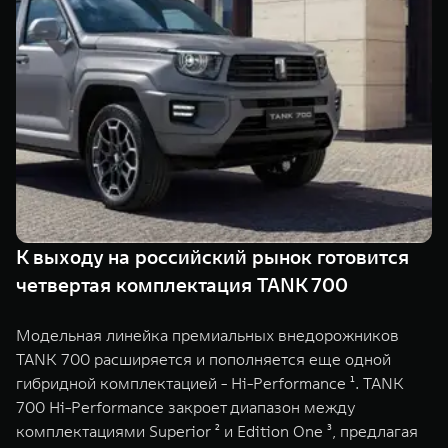
TANK Финансы
Сервис
Корпоративным клиентам
Специальные предложения
Моторные масла
TANK ФИНАНСЫ
TANK Кредит
ЦИФРОВЫЕ СЕРВИСЫ TANK
TANK Лизинг
Цифровые сервисы TANK
TANK 500
TANK 700
TANK Страхование
Подписки
Веди за собой
Сила признан
от 6 499 000 ₽
от 10 199 
К выходу на российский рынок готовится
четвертая комплектация TANK 700
Модельная линейка премиальных внедорожников
TANK 700 расширяется и пополняется еще одной
гибридной комплектацией - Hi-Performance ¹. TANK
700 Hi-Performance закроет диапазон между
комплектациями Superior ² и Edition One ³, предлагая