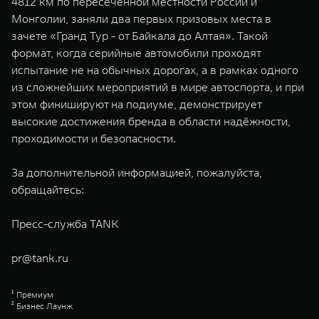
4812 км по пересеченной местности России и
Монголии, заняли два первых призовых места в
зачете «Гранд Тур - от Байкала до Алтая». Такой
формат, когда серийные автомобили проходят
испытание не на обычных дорогах, а в рамках одного
из сложнейших мероприятий в мире автоспорта, и при
этом финишируют на подиуме, демонстрирует
высокие достижения бренда в области надёжности,
проходимости и безопасности.
За дополнительной информацией, пожалуйста,
обращайтесь:
Пресс-служба TANK
pr@tank.ru
¹ Премиум
² Бизнес Лаунж
Great Wall Motor Company Limited (GWM) — глобальный производитель