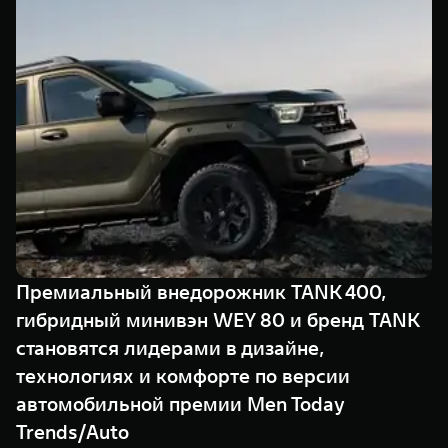
TANK Финансы
Сервис
Корпоративным клиентам
Специальные предложения
Моторные масла
TANK ФИНАНСЫ
TANK Кредит
ЦИФРОВЫЕ СЕРВИСЫ TANK
TANK Лизинг
Цифровые сервисы TANK
TANK 500
TANK 700
TANK Страхование
Подписки
Веди за собой
Сила признан
от 6 499 000 ₽
от 10 199 
Премиальный внедорожник TANK 400,
гибридный минивэн WEY 80 и бренд TANK
становятся лидерами в дизайне,
технологиях и комфорте по версии
автомобильной премии Men Today
Trends/Auto