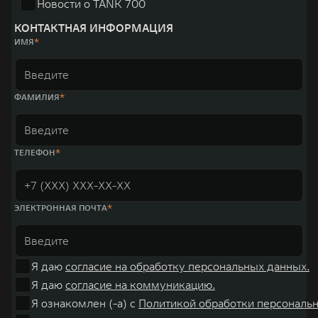
Новости о TANK 700
Австрии и Южной Корее. Компания построила глобальную систему
«14+5», которая включает 10 внутренних производственных
КОНТАКТНАЯ ИНФОРМАЦИЯ
комплексов и 4 зарубежных – в России, Таиланде, Бразилии и Индии, а
ИМЯ
также 5 предприятий по сборке автомобилей.
ФАМИЛИЯ
ТЕЛЕФОН
ЭЛЕКТРОННАЯ ПОЧТА
Я даю
согласие на обработку персональных данных.
Я даю
согласие на коммуникацию.
Я ознакомлен (-а) с
Политикой обработки персональ