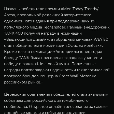
WEY 07
WEY 05
Названы победители премии «Men Today Trends/
Расширяя границы комфорта
Эстетика нов
Авто», проводимой редакцией авторитетного
от 6 149 000 ₽
от 5 699 0
одноименного издания при поддержке научно-
популярного медиа TechInsider. Рамный внедорожник
TANK 400 получил награду в номинации
«Выдающийся дизайн», а гибридный минивэн WEY 80
стал победителем в номинации «Офис на колёсах».
Кроме того, в номинации «Автоприключение года»
бренду TANK была присвоена награда за участие и
победу в ралли «Шелковый путь». Полученные
награды подтверждают надежность и технологический
WEY 80
WEY 80 
прогресс брендов концерна Great Wall Motor на
Масштаб возможностей
Масштаб воз
российском рынке.
от 6 449 000 ₽
от 8 099 
Церемония объявления победителей стала значимым
событием для российского автомобильного
сообщества. Открытое онлайн-голосование за самые
достойные модели и события в индустрии