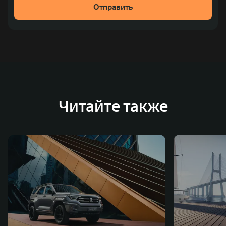
Отправить
место по объёмам продаж пикапов в Китае. На
сегодняшний день концерн GWM создал мировую
систему исследований и разработок, включая центры
в России, Китае, Японии, США, Германии, Индии,
Австрии и Южной Корее. Компания построила
глобальную систему «14+5», которая включает 10
внутренних производственных комплексов и 4
Читайте также
зарубежных – в России, Таиланде, Бразилии и Индии, а
также 5 предприятий по сборке автомобилей.