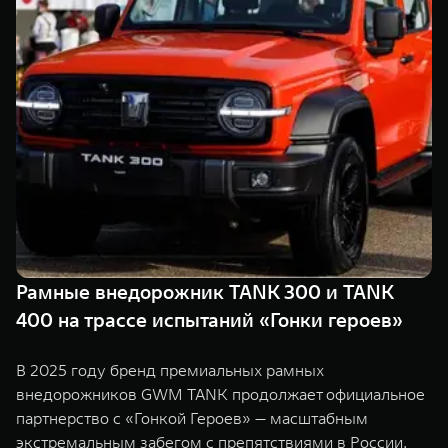
TANK Финансы
Сервис
Корпоративным клиентам
Специальные предложения
Моторные масла
TANK ФИНАНСЫ
TANK Кредит
ЦИФРОВЫЕ СЕРВИСЫ TANK
TANK Лизинг
Цифровые сервисы TANK
TANK 500
TANK 700
TANK Страхование
Подписки
Веди за собой
Сила признан
от 6 499 000 ₽
от 10 199 
Рамные внедорожник TANK 300 и TANK
400 на трассе испытаний «Гонки героев»
В 2025 году бренд премиальных рамных
внедорожников GWM TANK продолжает официальное
партнерство с «Гонкой Героев» — масштабным
экстремальным забегом с препятствиями в России.