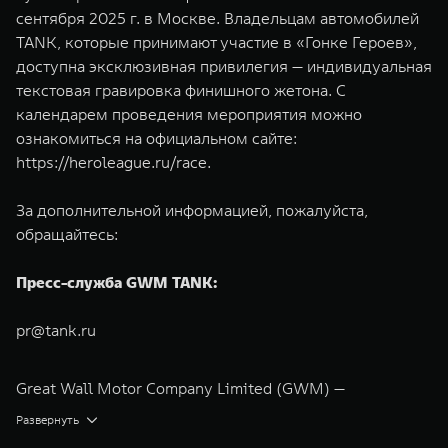
сентября 2025 г. в Москве. Владельцам автомобилей
TANK, которые принимают участие в «Гонке Героев»,
доступна эксклюзивная привилегия — индивидуальная
текстовая гравировка финишного жетона. С
календарем проведения мероприятия можно
ознакомиться на официальном сайте:
https://heroleague.ru/race
.
За дополнительной информацией, пожалуйста,
обращайтесь:
Пресс-служба GWM TANK:
pr@tank.ru
Great Wall Motor Company Limited (GWM) —
глобальный производитель внедорожников,
Развернуть
кроссоверов и пикапов, специализирующийся на