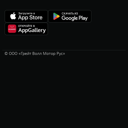
© ООО «Грейт Волл Мотор Рус»