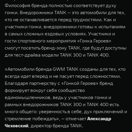
WEY 07
WEY 05
Философия бренда полностью соответствует духу
гонки. Внедорожники TANK — это автомобили для тех,
Расширяя границы комфорта
Эстетика нов
от 6 149 000 ₽
от 5 699 0
кто не останавливается перед трудностями. Как и
участники гонки, внедорожники готовы к испытаниям
в самых сложных ездовых условиях. Участники и
гости спортивного мероприятия «Гонка Героев»
смогут посетить бренд-зону TANK, где будут доступны
для тест-драйва модели TANK 300 и TANK 400.
«Автомобили бренда GWM TANK созданы для тех, кто
всегда идет вперед и не пасует перед сложностями.
WEY 80
WEY 80 
Благодаря партнерству с «Гонкой Героев» бренд
Масштаб возможностей
Масштаб воз
формирует вокруг себя сообщество
от 6 449 000 ₽
от 8 099 
единомышленников, ведь у участников гонки и
рамных внедорожников TANK 300 и TANK 400 есть
много общего: уверенность в себе, дух приключений и
стремление побеждать», — отмечает
Александр
Чеховский
, директор бренда TANK.