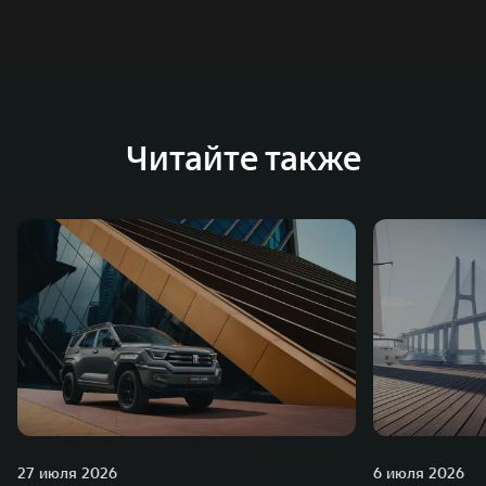
систему исследований и разработок, включая центры
в России, Китае, Японии, США, Германии, Индии,
Австрии и Южной Корее. Компания построила
глобальную систему «14+5», которая включает 10
внутренних производственных комплексов и 4
Читайте также
зарубежных – в России, Таиланде, Бразилии и Индии, а
также 5 предприятий по сборке автомобилей.
27 июля 2026
6 июля 2026