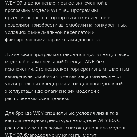
WEY 07 в дополнение к ранее включенной в
WEY 07
WEY 05
программу модели WEY 80. Программы
Расширяя границы комфорта
Эстетика нов
ориентированы на корпоративных клиентов и
от 6 149 000 ₽
от 5 699 0
позволяют приобрести автомобили на конкурентных
условиях с минимальной переплатой и
фиксированными параметрами договора.
Лизинговая программа становится доступна для всех
моделей и комплектаций бренда TANK без
исключения. Это позволяет корпоративным клиентам
выбирать автомобили с учетом задач бизнеса — от
универсальных внедорожников для повседневной
WEY 80
WEY 80 
эксплуатации до флагманских моделей с
Масштаб возможностей
Масштаб воз
расширенным оснащением.
от 6 449 000 ₽
от 8 099 
Для бренда WEY специальные условия лизинга в
настоящее время действуют на модель WEY 80. С
расширением программы список дополнила модель
WEY 07, благодаря чему клиенты могут