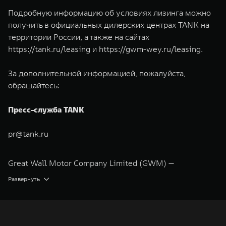
Подробную информацию об условиях лизинга можно
получить в официальных дилерских центрах TANK на
территории России, а также на сайтах
https://tank.ru/leasing
и
https://gwm-wey.ru/leasing
.
За дополнительной информацией, пожалуйста,
обращайтесь:
Пресс-служба TANK
pr@tank.ru
Great Wall Motor Company Limited (GWM) —
глобальный производитель внедорожников,
Развернуть
кроссоверов и пикапов, специализирующийся на
интеллектуальных технологиях и экологичном
производстве. Компания была зарегистрирована на