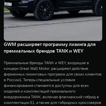
TANK Финансы
Сервис
Корпоративным клиентам
Специальные предложения
Моторные масла
TANK ФИНАНСЫ
TANK Кредит
ЦИФРОВЫЕ СЕРВИСЫ TANK
TANK Лизинг
Цифровые сервисы TANK
GWM расширяет программу лизинга для
TANK 500
TANK 700
премиальных брендов TANK и WEY
TANK Страхование
Подписки
Веди за собой
Сила признан
от 6 499 000 ₽
от 10 199 
Премиальные бренды TANK и WEY, входящие в
концерн Great Wall Motor, расширяют действие
фирменных лизинговых программ для своих клиентов
в России1. Теперь специальные условия
финансирования становятся доступны для всех
моделей и комплектаций премиального
внедорожника TANK, включая флагманский гибрид в
комплектации E1, а также для гибридных кроссоверов