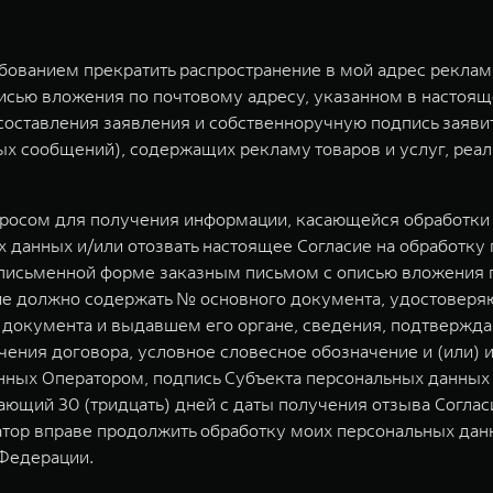
ебованием прекратить распространение в мой адрес рекла
исью вложения по почтовому адресу, указанном в настоящ
у составления заявления и собственноручную подпись заяв
 сообщений), содержащих рекламу товаров и услуг, реал
просом для получения информации, касающейся обработки 
 данных и/или отозвать настоящее Согласие на обработку
письменной форме заказным письмом с описью вложения по
ние должно содержать № основного документа, удостоверя
о документа и выдавшем его органе, сведения, подтвержд
чения договора, условное словесное обозначение и (или) 
ных Оператором, подпись Субъекта персональных данных 
ющий 30 (тридцать) дней с даты получения отзыва Соглас
атор вправе продолжить обработку моих персональных данн
Федерации.