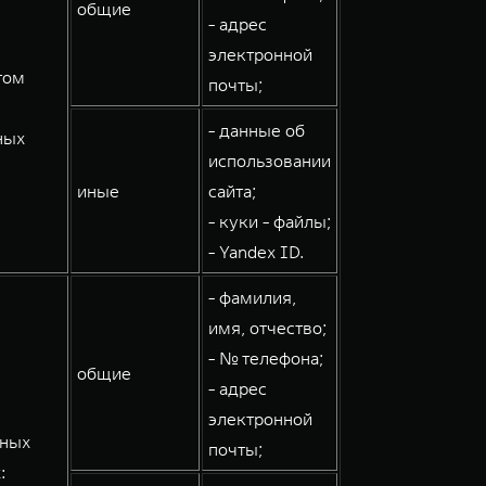
общие
- адрес
электронной
том
почты;
- данные об
ных
использовании
иные
сайта;
- куки - файлы;
- Yandex ID.
- фамилия,
имя, отчество;
- № телефона;
общие
- адрес
электронной
мных
почты;
: