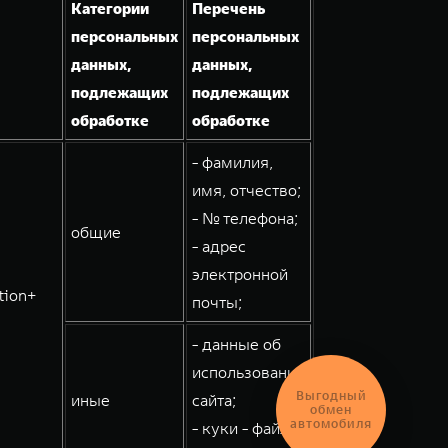
Категории
Перечень
персональных
персональных
данных,
данных,
подлежащих
подлежащих
обработке
обработке
- фамилия,
имя, отчество;
- № телефона;
общие
- адрес
электронной
tion+
почты;
- данные об
использовании
Выгодный
иные
сайта;
обмен
автомобиля
- куки - файлы;