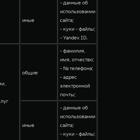
- данные об
использовании
иные
сайта;
- куки - файлы;
- Yandex ID.
- фамилия,
имя, отчество;
- № телефона;
общие
- адрес
ми,
электронной
почты;
слуг
- данные об
использовании
иные
сайта;
- куки - файлы;