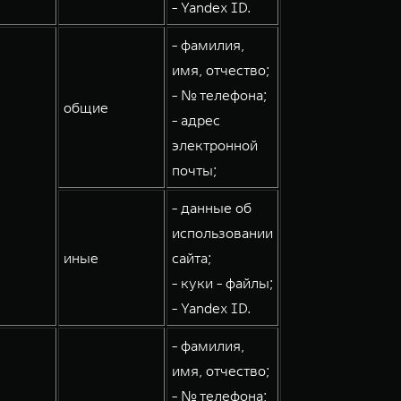
- Yandex ID.
- фамилия,
имя, отчество;
- № телефона;
общие
- адрес
электронной
почты;
- данные об
использовании
иные
сайта;
- куки - файлы;
- Yandex ID.
- фамилия,
имя, отчество;
- № телефона;