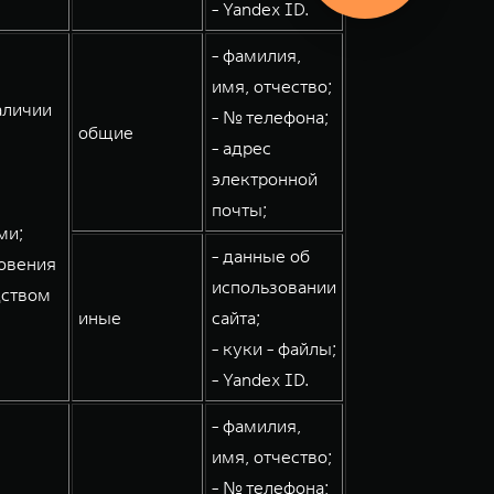
- Yandex ID.
- фамилия,
имя, отчество;
аличии
- № телефона;
общие
- адрес
электронной
почты;
ми;
- данные об
овения
использовании
дством
иные
сайта;
- куки - файлы;
- Yandex ID.
- фамилия,
имя, отчество;
- № телефона;