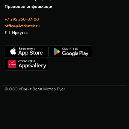
GWM ТЕХ ДЕНЬ
Нулевое ТО
Новости
Правовая информация
Моторные масла
+7 395 250-07-00
office@lcirkutsk.ru
ЛЦ-Иркутск
© ООО «Грейт Волл Мотор Рус»