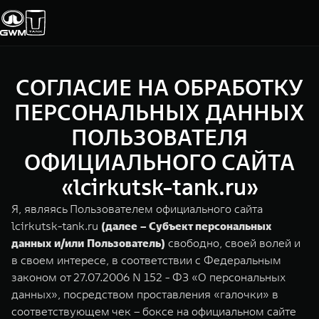
СОГЛАСИЕ НА ОБРАБОТКУ
Покупателям
Владельцам
О дилере
Модели
ПЕРСОНАЛЬНЫХ ДАННЫХ
ПОЛЬЗОВАТЕЛЯ
ВЫБОР АВТОМОБИЛЯ
ГАРАНТИЯ И ПОДДЕРЖКА
ИНФОРМАЦИЯ
ОФИЦИАЛЬНОГО САЙТА
Спецпредложения
Гарантия
О нас
«lcirkutsk-tank.ru»
Конфигуратор
Помощь на дороге
35 лет GWM
Я, являясь Пользователем официального сайта
lcirkutsk-tank.ru
(далее – Субъект персональных
Тест-драйв
GWM ТЕХ ДЕНЬ
TANK 300
TANK 400
СЕРВИС
данных и/или Пользователь)
свободно, своей волей и
Зарядные станции
Новости
Следуй за открытиями
За пределы возможного
в своем интересе, в соответствии с Федеральным
Калькулятор ТО
от 3 999 000 ₽
от 5 599 000 ₽
законом от 27.07.2006 N 152 - ФЗ «О персональных
данных», посредством проставления «галочки» в
Нулевое ТО
ПОКУПКА АВТОМОБИЛЯ
соответствующем чек – боксе на официальном сайте