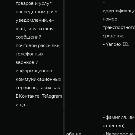
-
товаров и услуг
идентификац
посредством push –
номер
уведомлений, e-
транспортног
mail, sms- и mms-
средства;
сообщений,
- Yandex ID.
почтовой рассылки,
телефонных
звонков и
информационно-
коммуникационных
сервисов, таких как
ВКонтакте, Telegram
и т.д.:
- фамилия, им
отчество;
общие
- № телефона;