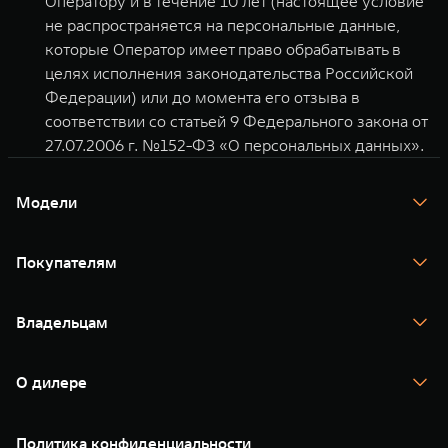
Оператору и в течение 10 лет (настоящее условие
не распространяется на персональные данные,
которые Оператор имеет право обрабатывать в
целях исполнения законодательства Российской
Федерации) или до момента его отзыва в
соответствии со статьей 9 Федерального закона от
27.07.2006 г. №152-ФЗ «О персональных данных».
Модели
TANK 300
TANK 400
Покупателям
TANK 500
TANK 700
Спецпредложения
Тест-драйв
Владельцам
TANK Финансы
TANK Кредит
Гарантия
TANK Лизинг
Помощь на дороге
Корпоративным клиентам
О дилере
Новые цифровые сервисы TANK
Зарядные станции
Подписки
О нас
Специальные предложения
35 лет GWM
Сервис
Политика конфиденциальности