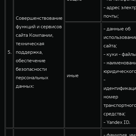
- адрес элект
почты;
Совершенствование
функций и сервисов
- данные об
сайта Компании,
использовани
техническая
сайта;
5.
поддержка,
- куки - файлы
обеспечение
- наименован
безопасности
юридического
иные
персональных
-
данных:
идентификац
номер
транспортног
средства;
- Yandex ID.
- фамилия, им