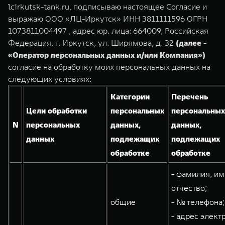
TANK Финансы
Сервис
lcirkutsk-tank.ru, подписываю настоящее Согласие и
выражаю ООО «ЛЦ-Иркутск» ИНН 3811111596 ОГРН
Корпоративным клиентам
Специальные предложения
1073811004497 , адрес юр. лица: 664009, Российская
Федерация, г. Иркутск, ул. Ширямова, д. 32
(далее -
Моторные масла
TANK 500
TANK 700
TANK ФИНАНСЫ
«Оператор персональных данных и/или Компания»)
Веди за собой
Сила признания
согласие на обработку моих персональных данных на
TANK Кредит
ЦИФРОВЫЕ СЕРВИСЫ TANK
от 6 499 000 ₽
от 10 199 000 ₽
следующих условиях:
TANK Лизинг
Цифровые сервисы TANK
Категории
Перечень
Цели обработки
персональных
персональных
TANK Страхование
Подписки
N
персональных
данных,
данных,
данных
подлежащих
подлежащих
обработке
обработке
WEY 07
WEY 05
Расширяя границы комфорта
Эстетика нового времени
- фамилия, им
от 6 149 000 ₽
от 5 699 000 ₽
отчество;
общие
- № телефона;
- адрес элект