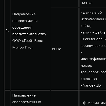
почты;
- данные об
Направление
WEY 80
WEY 80 Лаундж
использовани
вопроса и/или
Масштаб возможностей
Масштаб возможностей
сайта;
обращения
от 6 449 000 ₽
от 8 099 000 ₽
1.
- куки - файлы
представительству
- наименован
ООО «Грейт Волл
юридического
Мотор Рус»:
иные
-
идентификац
номер
транспортног
средства;
- Yandex ID.
Направление
своевременных
- фамилия, им