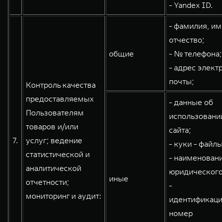
- Yandex ID.
- фамилия, им
отчество;
общие
- № телефона;
- адрес элект
почты;
Контроль качества
предоставляемых
- данные об
Пользователям
использовани
товаров и/или
сайта;
7.
услуг; ведение
- куки - файлы
статистической и
- наименован
аналитической
юридического
иные
отчетности;
-
мониторинг и аудит:
идентификац
номер