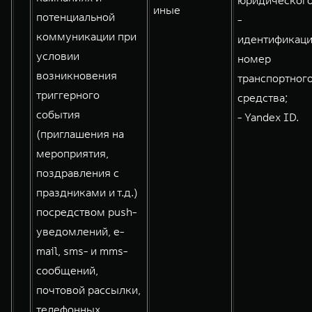
юридического
иные
потенциальной
-
коммуникации при
идентификац
условии
номер
возникновения
транспортног
триггерного
средства;
события
- Yandex ID.
(приглашения на
мероприятия,
поздравления с
праздниками и т.д.)
посредством push-
уведомлений, e-
mail, sms- и mms-
сообщений,
почтовой рассылки,
телефонных