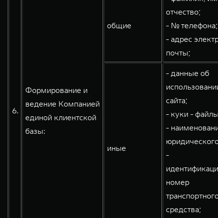
отчество;
общие
- № телефона;
- адрес элект
почты;
- данные об
использовани
Формирование и
сайта;
ведение Компанией
6.
- куки - файлы
единой клиентской
- наименован
базы:
юридического
иные
-
идентификац
номер
транспортног
средства;