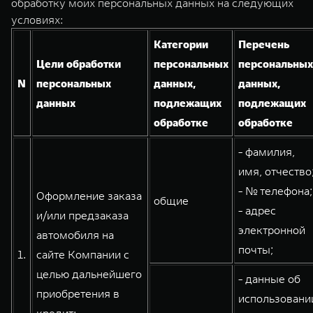
обработку моих персональных данных на следующих
TANK Финансы
Сервис
условиях:
Корпоративным клиентам
Специальные предложения
Категории
Перечень
TANK 500
TANK 700
Моторные масла
Цели обработки
персональных
персональных
Веди за собой
Сила признания
TANK ФИНАНСЫ
N
персональных
данных,
данных,
от 6 499 000 ₽
от 10 199 000 ₽
TANK Кредит
ЦИФРОВЫЕ СЕРВИСЫ TANK
данных
подлежащих
подлежащих
обработке
обработке
TANK Лизинг
Цифровые сервисы TANK
- фамилия,
TANK Страхование
Подписки
имя, отчество
- № телефона;
WEY 07
WEY 05
Оформление заказа
общие
- адрес
Расширяя границы комфорта
Эстетика нового времени
и/или предзаказа
от 6 149 000 ₽
от 5 699 000 ₽
электронной
автомобиля на
почты;
1.
сайте Компании с
целью дальнейшего
- данные об
приобретения в
использовани