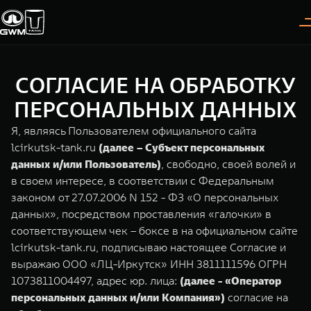
СОГЛАСИЕ НА ОБРАБОТКУ
Покупателям
Владельцам
О дилере
Модели
ПЕРСОНАЛЬНЫХ ДАННЫХ
Я, являясь Пользователем официального сайта
ВЫБОР АВТОМОБИЛЯ
ГАРАНТИЯ И ПОДДЕРЖКА
ИНФОРМАЦИЯ
lcirkutsk-tank.ru
(далее – Субъект персональных
данных и/или Пользователь)
, свободно, своей волей и
Спецпредложения
Гарантия
О нас
в своем интересе, в соответствии с Федеральным
Конфигуратор
Помощь на дороге
35 лет GWM
законом от 27.07.2006 N 152 - ФЗ «О персональных
данных», посредством проставления «галочки» в
Тест-драйв
GWM ТЕХ ДЕНЬ
TANK 300
TANK 400
соответствующем чек – боксе в на официальном сайте
СЕРВИС
Следуй за открытиями
За пределы возможного
lcirkutsk-tank.ru, подписываю настоящее Согласие и
Зарядные станции
Новости
от 3 999 000 ₽
от 5 599 000 ₽
Калькулятор ТО
выражаю ООО «ЛЦ-Иркутск» ИНН 3811111596 ОГРН
1073811004497, адрес юр. лица:
(далее - «Оператор
Нулевое ТО
ПОКУПКА АВТОМОБИЛЯ
персональных данных и/или Компания»)
согласие на