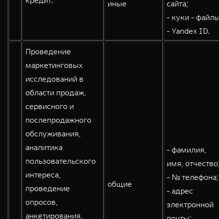
кредит:
иные
сайта;
WEY 80
WEY 80 Лаундж
- куки - файлы
Масштаб возможностей
Масштаб возможностей
- Yandex ID.
от 6 449 000 ₽
от 8 099 000 ₽
Проведение
маркетинговых
исследований в
области продаж,
сервисного и
послепродажного
обслуживания,
аналитика
- фамилия,
пользовательского
имя, отчество
интереса,
- № телефона;
общие
проведение
- адрес
опросов,
электронной
анкетирования,
почты;