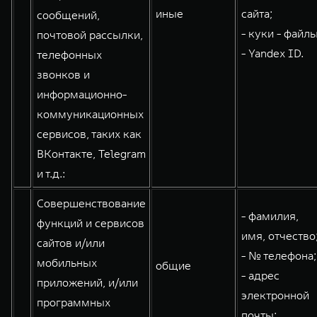
иные
сайта;
сообщений,
- куки - файлы
почтовой рассылки,
- Yandex ID.
телефонных
звонков и
информационно-
коммуникационных
сервисов, таких как
ВКонтакте, Telegram
и т.д.:
Совершенствование
- фамилия,
функций и сервисов
имя, отчество
сайтов и/или
- № телефона;
мобильных
общие
- адрес
приложений, и/или
электронной
программных
почты;