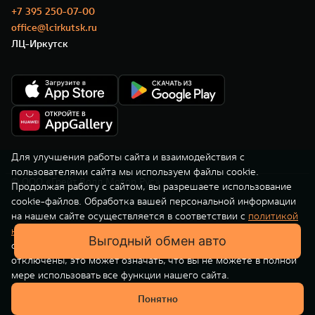
TANK Финансы
Сервис
+7 395 250-07-00
office@lcirkutsk.ru
Корпоративным клиентам
Специальные предложения
ЛЦ-Иркутск
TANK 500
TANK 700
Моторные масла
Веди за собой
Сила признания
TANK ФИНАНСЫ
от 6 499 000 ₽
от 10 199 000 ₽
TANK Кредит
ЦИФРОВЫЕ СЕРВИСЫ TANK
TANK Лизинг
Цифровые сервисы TANK
TANK Страхование
Подписки
Для улучшения работы сайта и взаимодействия с
пользователями сайта мы используем файлы cookie.
© ООО «Грейт Волл Мотор Рус»
WEY 07
WEY 05
Продолжая работу с сайтом, вы разрешаете использование
cookie-файлов. Обработка вашей персональной информации
Расширяя границы комфорта
Эстетика нового времени
на нашем сайте осуществляется в соответствии с
политикой
от 6 149 000 ₽
от 5 699 000 ₽
конфиденциальности
. Вы всегда можете отключить файлы
Выгодный обмен авто
cookie в настройках вашего браузера. Если файлы cookie
отключены, это может означать, что вы не можете в полной
мере использовать все функции нашего сайта.
Понятно