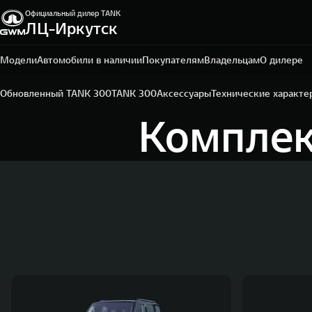
Официальный дилер TANK
ЛЦ-Иркутск
Иркутск, ул. Ширямова, 32/5
+7 395 250-07-00
Модели
Автомобили в наличии
Покупателям
Владельцам
О дилере
Обновленный TANK 300
TANK 300
Аксессуары
Технические характе
Комплек