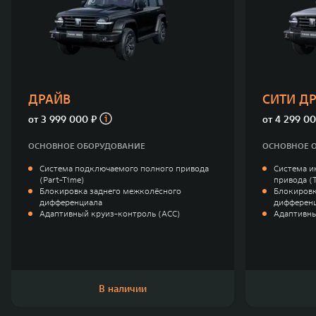
ДРАЙВ
СИТИ Д
от
3 999 000 ₽
от
4 299 00
ОСНОВНОЕ ОБОРУДОВАНИЕ
ОСНОВНОЕ 
Система подключаемого полного привода
Система и
(Part-Time)
привода (
Блокировка заднего межколёсного
Блокировк
дифференциала
дифферен
Адаптивный круиз-контроль (ACC)
Адаптивны
В наличии