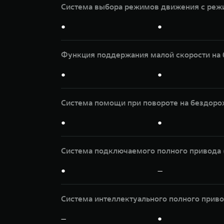
Система выбора режимов движения с режи
●
●
Функция поддержания малой скорости на 
●
●
Система помощи при повороте на бездорож
●
●
Система подключаемого полного привода 
●
—
Система интеллектуального полного прив
—
●