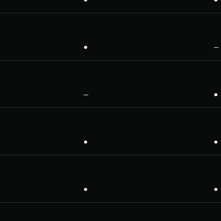
●
—
—
●
●
●
●
●