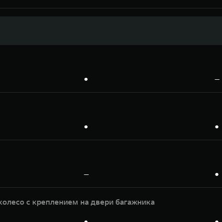
●
—
●
●
—
●
колесо с креплением на двери багажника
●
●