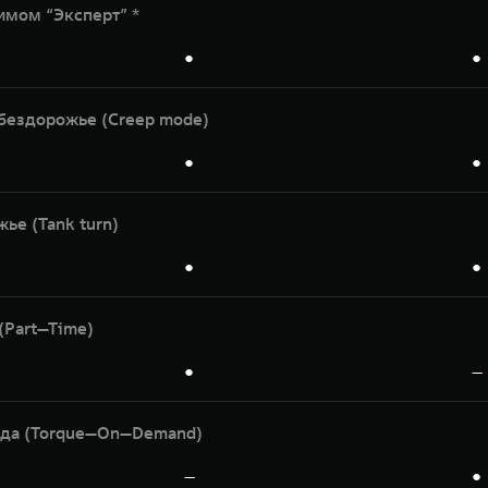
мом “Эксперт” *
●
●
бездорожье (Creep mode)
●
●
ье (Tank turn)
●
●
(Part—Time)
●
—
ода (Torque—On—Demand)
—
●