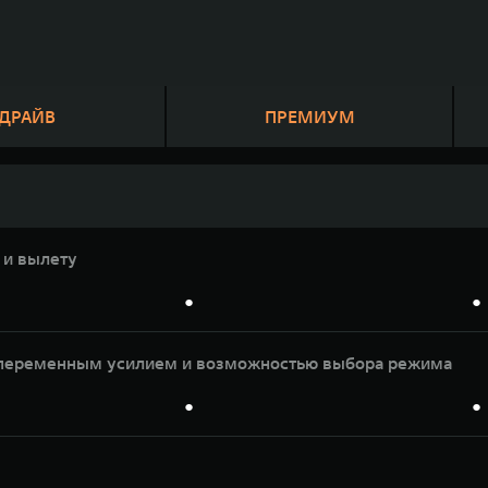
 ДРАЙВ
ПРЕМИУМ
 и вылету
●
●
с переменным усилием и возможностью выбора режима
●
●