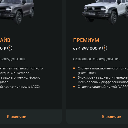
РАЙВ
ПРЕМИУМ
0 ₽
от
4 399 000 ₽
ОБОРУДОВАНИЕ
ОСНОВНОЕ ОБОРУДОВАНИЕ
нтеллектуального полного
Система подключаемого полно
Torque-On-Demand)
(Part-Time)
а заднего межколёсного
Блокировка заднего и передне
циала
межколесных дифференциало
й круиз-контроль (ACC)
Отделка сидений кожей NAPP
В наличии
В наличии