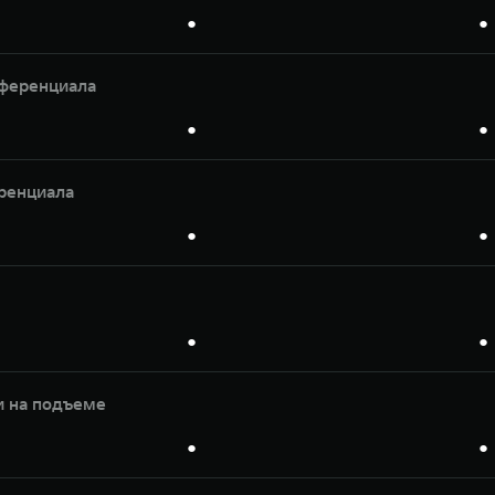
●
●
ференциала
●
●
ренциала
●
●
●
●
и на подъеме
●
●